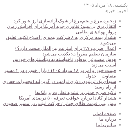
یکشنبه, ۱۸ مرداد ۱۴۰۵
آخرین خبرها
زنجیره مرغ و تخم‌مرغ از شوک آزادسازی ارز عبور کرد
انتقال برق بی‌سیم؛ فناوری جدید آمریکا برای افزایش زمان
پرواز پهپادهای نظامی
هشدار بیمه مرکزی به ۸ شرکت بیمه‌ای؛ اصلاح نکنید، تعلیق
می‌شوید
اعمال ضریب ۲.۷ برای اینترنت بین‌الملل صحت دارد؟ /
سازمان تنظیم مقررات: تکذیب می‌شود
هوش مصنوعی به‌طور ناخواسته به دیتاسنترهای خودش
آسیب می‌زند
قیمت خودرو امروز ۱۸ مرداد ۱۴۰۵ / بازار خودرو در ۲ مسیر
متفاوت + جدول
سودای یک تریلیون دلاری ترامپ در گرین‌لند | تجهیزات حفاری
از راه رسید
تاکید صریح همتی بر تشدید نظارت بر بانک‌ها
هشدار کانادا درباره عواقب تعرفه ۵۰ درصدی آمریکا
پیش بینی قیمت طلای جهانی/ حرکت اونس در مسیر صعودی
صفحه اصلی
درباره ما
تماس با ما