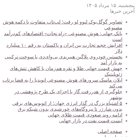
پنجشنبه, ۱۵ مرداد ۱۴۰۵
آخرین خبرها
تصاویر گوگل‌بوک لنوو لو رفت؛ لپ‌تاپ متفاوت با دکمه هوش
مصنوعی
بانک جهانی: هوش مصنوعی «راه نجات» اقتصادهای کم‌درآمد
است
افزایش حجم تجارت بین ایران و پاکستان به رقم ۱۰ میلیارد
دلار
نخستین خودروی پلاگین هیبریدی بی‌وای‌دی با سوخت ترکیبی
به بازار آمد
جهش قیمت جهانی طلا و نقره هم‌زمان با کاهش تنش‌های
ژئوپلیتیک
ایلان ماسک سرورهای هوش مصنوعی انویدیا را به فضا پرتاب
می‌کند
جلوگیری از هدررفت گاز با اجرای یک طرح پژوهشی در
بوشهر
۵ اشتباه بزرگ در گذار انرژی جهان؛ از اتوبوس‌های برقی
بدون شارژر تا نیروگاه‌های خورشیدی بدون شبکه برق
ادامه روند صعودی قیمت طلای جهانی
ایست قیمت نفت در بازار جهانی
صفحه اصلی