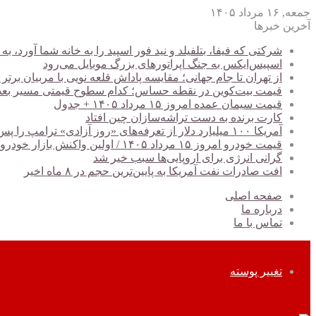
جمعه, ۱۶ مرداد ۱۴۰۵
آخرین خبرها
شرکتی که فیفا، بتلفیلد و نید فور اسپید را به خانه شما آورد
اسپیس‌ایکس به جنگ اپراتورهای بزرگ موبایل می‌رود
از تهران تا جام جهانی؛ مقایسه پاداش قلعه نویی با مربیان برتر
قیمت بیت‌کوین در نقطه حساس؛ کدام سطوح قیمتی مسیر بعدی BTC را تعیین می‌کن
قیمت سیمان عمده امروز ۱۵ مرداد ۱۴۰۵ + جدول
کارت برنده به دست تراشه‌سازان چین افتاد
آمریکا ۱۰۰ میلیارد دلار از تعرفه‌های «روز آزادی» ترامپ را پس داد
قیمت خودرو امروز ۱۵ مرداد ۱۴۰۵ / اولین واکنش بازار خودرو به کاهش ریسک‌های سیاسی + جدول
گرانی انرژی برای اروپایی‌ها سبب خیر شد
افت صادرات نفت آمریکا به پایین‌ترین حجم در ۸ ماه اخیر
صفحه اصلی
درباره ما
تماس با ما
تغییر پوسته