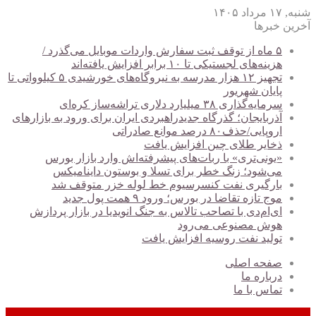
شنبه, ۱۷ مرداد ۱۴۰۵
آخرین خبرها
۵ ماه از توقف ثبت سفارش واردات موبایل می‌گذرد /
هزینه‌های لجستیکی تا ۱۰ برابر افزایش یافته‌اند
تجهیز ۱۲ هزار مدرسه به نیروگاه‌های خورشیدی ۵ کیلوواتی تا
پایان شهریور
سرمایه‌گذاری ۳۸ میلیارد دلاری تراشه‌ساز کره‌ای
آذربایجان؛ گذرگاه جدیدراهبردی ایران برای ورود به بازارهای
اروپایی/حذف۸۰ درصد موانع صادراتی
ذخایر طلای چین افزایش یافت
«یونی‌تری» با ربات‌های پیشرفته‌اش وارد بازار بورس
می‌شود؛ زنگ خطر برای تسلا و بوستون داینامیکس
بارگیری نفت کنسرسیوم خط لوله خزر متوقف شد
موج تازه تقاضا در بورس؛ ورود ۹ همت پول جدید
ای‌ام‌دی با تصاحب تالاس به جنگ انویدیا در بازار پردازش
هوش مصنوعی می‌رود
تولید نفت روسیه افزایش یافت
صفحه اصلی
درباره ما
تماس با ما