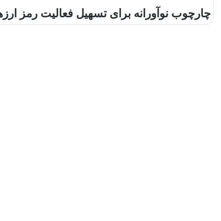
ا
چارچوب نوآورانه برای تسهیل فعالیت رمز ارزه
ی
م
ی
ل