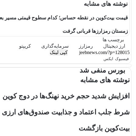
نوشته های مشابه
قیمت بیت‌کوین در نقطه حساس؛ کدام سطوح قیمتی مسیر بعدی BTC را تعیین می‌ک
زمستان رمزارزها قربانی گرفت
برچسب ها
ارز دیجیتال
رمزارز
سرمایه‌گذاری
کریپتو
کپی لینک
فیسبوک
ایکس
ل
و
ت
ا
چ
ی
ا
ل
ا
ش
بورس منفی شد
ن
ت
گ
ت
پ
ک
ر
ر
س
نوشته های مشابه
د
آ
ا
ا
ا
م
پ
ک
افزایش شدید حجم خرید نهنگ‌ها در دوج کوین
ی
گ
ن
ذ
ا
شرط جلب اعتماد و جذابیت صندوق‌های ارزی ب
ر
ی
بیت‌کوین بازگشت
ب
ا