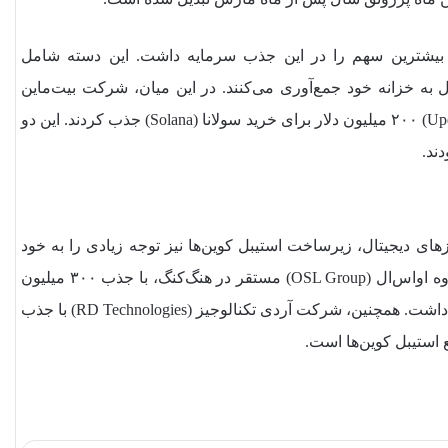
ها» با جذب ۵۱۲ میلیون دلار، بیشترین سهم را در این جذب سرمایه داشت. این دسته شامل
به خزانه خود جمع‌آوری می‌کنند. در این میان، شرکت بیت‌ماین
(BitMine) ۲۵۰ میلیون دلار برای خرید اتریوم و شرکت یوپکسی (Upexi) ۲۰۰ میلیون دلار برای خرید سولانا (Solana) جذب کردند. این دو
های دیجیتال، زیرساخت استیبل‌ کوین‌ها نیز توجه زیادی را به خود
جلب کرد و در مجموع ۳۵۲.۵ میلیون دلار جذب سرمایه داشت. گروه اواس‌ال (OSL Group) مستقر در هنگ‌کنگ، با جذب ۳۰۰ میلیون
دلار برای گسترش جهانی فعالیت‌های خود، نقش مهمی در این آمار داشت. همچنین، شرکت آردی تکنالوجیز (RD Technologies) با جذب