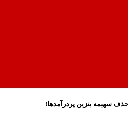
حذف سهیمه بنزین پردرآمدها!