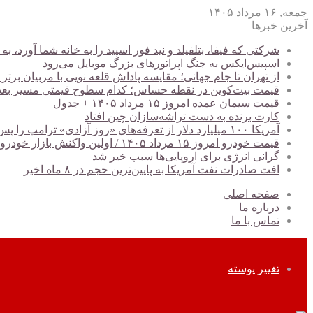
جمعه, ۱۶ مرداد ۱۴۰۵
آخرین خبرها
شرکتی که فیفا، بتلفیلد و نید فور اسپید را به خانه شما آورد
اسپیس‌ایکس به جنگ اپراتورهای بزرگ موبایل می‌رود
از تهران تا جام جهانی؛ مقایسه پاداش قلعه نویی با مربیان برتر
قیمت بیت‌کوین در نقطه حساس؛ کدام سطوح قیمتی مسیر بعدی BTC را تعیین می‌کن
قیمت سیمان عمده امروز ۱۵ مرداد ۱۴۰۵ + جدول
کارت برنده به دست تراشه‌سازان چین افتاد
آمریکا ۱۰۰ میلیارد دلار از تعرفه‌های «روز آزادی» ترامپ را پس داد
قیمت خودرو امروز ۱۵ مرداد ۱۴۰۵ / اولین واکنش بازار خودرو به کاهش ریسک‌های سیاسی + جدول
گرانی انرژی برای اروپایی‌ها سبب خیر شد
افت صادرات نفت آمریکا به پایین‌ترین حجم در ۸ ماه اخیر
صفحه اصلی
درباره ما
تماس با ما
تغییر پوسته