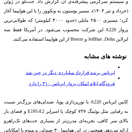
و سیستم سرگرمی پیشرفته‌ی آن گزارش داد. جت‌بلو در ژوئن
(خرداد و تیر ۱۴۰۴)، مسیر بوستون به ونکوور را با این هواپیما آغاز
کرد؛ مسیری ۲۵۰۰ مایلی (حدود ۴۰۰۰ کیلومتر) که طولانی‌ترین
پرواز A220 این شرکت محسوب می‌شود. در آمریکا فقط سه
ایرلاین JetBlue ،Delta و Breeze از این هواپیما استفاده می‌کنند.
نوشته های مشابه
ایرباس برنده قرارداد میلیاردی دیگر در چین شد
فرودگاه ایلام امکان پرواز ایرباس ۳۱۰ را دارد
کابین ایرباس A220 با نورپردازی پویا، صندلی‌های بزرگ‌تر نسبت
به رقبایی مثل بوئینگ ۷۳۷ کوچک یا امبرایر E195-E2 و فضای بار
بالای سر کافی، تجربه‌ای مدرن‌تر از بسیاری جت‌های تک‌راهرو
ارائه می‌دهد. همچنین در این هواپیما ۳۰ صندلی پرمیوم با امکاناتی