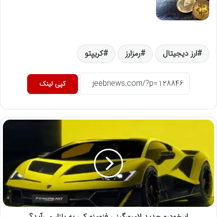
ارز دیجیتال
رمزارز
کریپتو
کپی لینک
ابرخودرو جدید لامبورگینی فنومنو کی به بازار می‌آید؟