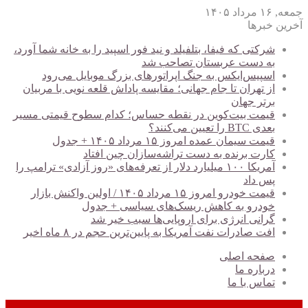
جمعه, ۱۶ مرداد ۱۴۰۵
آخرین خبرها
شرکتی که فیفا، بتلفیلد و نید فور اسپید را به خانه شما آورد،
به دست عربستان تصاحب شد
اسپیس‌ایکس به جنگ اپراتورهای بزرگ موبایل می‌رود
از تهران تا جام جهانی؛ مقایسه پاداش قلعه نویی با مربیان
برتر جهان
قیمت بیت‌کوین در نقطه حساس؛ کدام سطوح قیمتی مسیر
بعدی BTC را تعیین می‌کنند؟
قیمت سیمان عمده امروز ۱۵ مرداد ۱۴۰۵ + جدول
کارت برنده به دست تراشه‌سازان چین افتاد
آمریکا ۱۰۰ میلیارد دلار از تعرفه‌های «روز آزادی» ترامپ را
پس داد
قیمت خودرو امروز ۱۵ مرداد ۱۴۰۵ / اولین واکنش بازار
خودرو به کاهش ریسک‌های سیاسی + جدول
گرانی انرژی برای اروپایی‌ها سبب خیر شد
افت صادرات نفت آمریکا به پایین‌ترین حجم در ۸ ماه اخیر
صفحه اصلی
درباره ما
تماس با ما