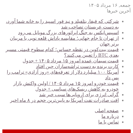
جمعه, ۱۶ مرداد ۱۴۰۵
آخرین خبرها
شرکتی که فیفا، بتلفیلد و نید فور اسپید را به خانه شما آورد،
به دست عربستان تصاحب شد
اسپیس‌ایکس به جنگ اپراتورهای بزرگ موبایل می‌رود
از تهران تا جام جهانی؛ مقایسه پاداش قلعه نویی با مربیان
برتر جهان
قیمت بیت‌کوین در نقطه حساس؛ کدام سطوح قیمتی مسیر
بعدی BTC را تعیین می‌کنند؟
قیمت سیمان عمده امروز ۱۵ مرداد ۱۴۰۵ + جدول
کارت برنده به دست تراشه‌سازان چین افتاد
آمریکا ۱۰۰ میلیارد دلار از تعرفه‌های «روز آزادی» ترامپ را
پس داد
قیمت خودرو امروز ۱۵ مرداد ۱۴۰۵ / اولین واکنش بازار
خودرو به کاهش ریسک‌های سیاسی + جدول
گرانی انرژی برای اروپایی‌ها سبب خیر شد
افت صادرات نفت آمریکا به پایین‌ترین حجم در ۸ ماه اخیر
صفحه اصلی
درباره ما
تماس با ما