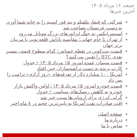
جمعه, ۱۶ مرداد ۱۴۰۵
آخرین خبرها
شرکتی که فیفا، بتلفیلد و نید فور اسپید را به خانه شما آورد،
به دست عربستان تصاحب شد
اسپیس‌ایکس به جنگ اپراتورهای بزرگ موبایل می‌رود
از تهران تا جام جهانی؛ مقایسه پاداش قلعه نویی با مربیان
برتر جهان
قیمت بیت‌کوین در نقطه حساس؛ کدام سطوح قیمتی مسیر
بعدی BTC را تعیین می‌کنند؟
قیمت سیمان عمده امروز ۱۵ مرداد ۱۴۰۵ + جدول
کارت برنده به دست تراشه‌سازان چین افتاد
آمریکا ۱۰۰ میلیارد دلار از تعرفه‌های «روز آزادی» ترامپ را
پس داد
قیمت خودرو امروز ۱۵ مرداد ۱۴۰۵ / اولین واکنش بازار
خودرو به کاهش ریسک‌های سیاسی + جدول
گرانی انرژی برای اروپایی‌ها سبب خیر شد
افت صادرات نفت آمریکا به پایین‌ترین حجم در ۸ ماه اخیر
صفحه اصلی
درباره ما
تماس با ما