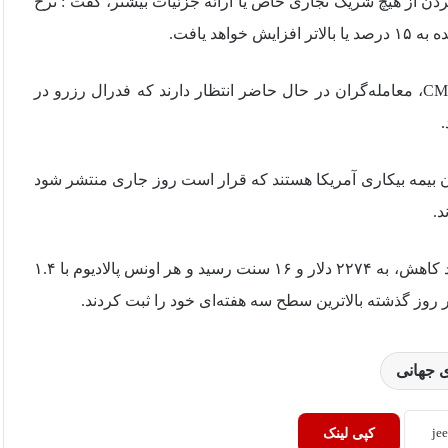
ردن از هیچ شریک تجاری خاص یا ارائه جزئیات بیشتر، گفت : نرخ
بر اساس گزارش رویترز، طبق ابزار دیده‌بان فدرال شرکت CME، معامله‌گران در حال حاضر انتظار دارند که فدرال رزرو در
ن بیمه بیکاری آمریکا هستند که قرار است روز جاری منتشر شود
د.
در بازار سایر فلزات ارزشمند، بهای هر اونس پلاتین با ۰.۵ درصد کاهش، به ۲۲۷۴ دلار و ۱۶ سنت رسید و هر اونس پالادیوم با ۱.۴
 جهانی
کپی لینک