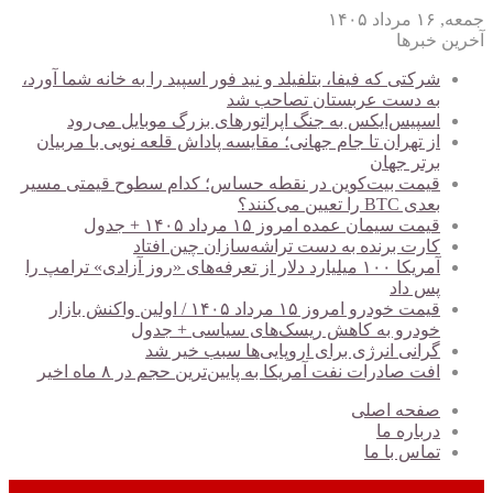
جمعه, ۱۶ مرداد ۱۴۰۵
آخرین خبرها
شرکتی که فیفا، بتلفیلد و نید فور اسپید را به خانه شما آورد،
به دست عربستان تصاحب شد
اسپیس‌ایکس به جنگ اپراتورهای بزرگ موبایل می‌رود
از تهران تا جام جهانی؛ مقایسه پاداش قلعه نویی با مربیان
برتر جهان
قیمت بیت‌کوین در نقطه حساس؛ کدام سطوح قیمتی مسیر
بعدی BTC را تعیین می‌کنند؟
قیمت سیمان عمده امروز ۱۵ مرداد ۱۴۰۵ + جدول
کارت برنده به دست تراشه‌سازان چین افتاد
آمریکا ۱۰۰ میلیارد دلار از تعرفه‌های «روز آزادی» ترامپ را
پس داد
قیمت خودرو امروز ۱۵ مرداد ۱۴۰۵ / اولین واکنش بازار
خودرو به کاهش ریسک‌های سیاسی + جدول
گرانی انرژی برای اروپایی‌ها سبب خیر شد
افت صادرات نفت آمریکا به پایین‌ترین حجم در ۸ ماه اخیر
صفحه اصلی
درباره ما
تماس با ما