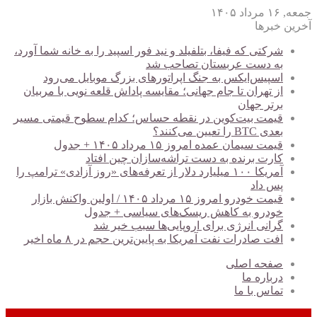
جمعه, ۱۶ مرداد ۱۴۰۵
آخرین خبرها
شرکتی که فیفا، بتلفیلد و نید فور اسپید را به خانه شما آورد،
به دست عربستان تصاحب شد
اسپیس‌ایکس به جنگ اپراتورهای بزرگ موبایل می‌رود
از تهران تا جام جهانی؛ مقایسه پاداش قلعه نویی با مربیان
برتر جهان
قیمت بیت‌کوین در نقطه حساس؛ کدام سطوح قیمتی مسیر
بعدی BTC را تعیین می‌کنند؟
قیمت سیمان عمده امروز ۱۵ مرداد ۱۴۰۵ + جدول
کارت برنده به دست تراشه‌سازان چین افتاد
آمریکا ۱۰۰ میلیارد دلار از تعرفه‌های «روز آزادی» ترامپ را
پس داد
قیمت خودرو امروز ۱۵ مرداد ۱۴۰۵ / اولین واکنش بازار
خودرو به کاهش ریسک‌های سیاسی + جدول
گرانی انرژی برای اروپایی‌ها سبب خیر شد
افت صادرات نفت آمریکا به پایین‌ترین حجم در ۸ ماه اخیر
صفحه اصلی
درباره ما
تماس با ما