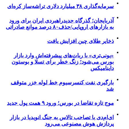
سرمایه‌گذاری ۳۸ میلیارد دلاری تراشه‌ساز کره‌ای
آذربایجان؛ گذرگاه جدیدراهبردی ایران برای ورود
به بازارهای اروپایی/حذف۸۰ درصد موانع صادراتی
ذخایر طلای چین افزایش یافت
«یونی‌تری» با ربات‌های پیشرفته‌اش وارد بازار
بورس می‌شود؛ زنگ خطر برای تسلا و بوستون
داینامیکس
بارگیری نفت کنسرسیوم خط لوله خزر متوقف
شد
موج تازه تقاضا در بورس؛ ورود ۹ همت پول جدید
ای‌ام‌دی با تصاحب تالاس به جنگ انویدیا در بازار
پردازش هوش مصنوعی می‌رود