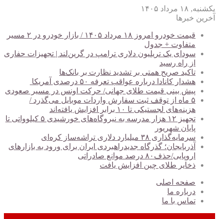
یکشنبه, ۱۸ مرداد ۱۴۰۵
آخرین خبرها
قیمت خودرو امروز ۱۸ مرداد ۱۴۰۵ / بازار خودرو در ۲ مسیر
متفاوت + جدول
سودای یک تریلیون دلاری ترامپ در گرین‌لند | تجهیزات حفاری
از راه رسید
تاکید صریح همتی بر تشدید نظارت بر بانک‌ها
هشدار کانادا درباره عواقب تعرفه ۵۰ درصدی آمریکا
پیش بینی قیمت طلای جهانی/ حرکت اونس در مسیر صعودی
۵ ماه از توقف ثبت سفارش واردات موبایل می‌گذرد /
هزینه‌های لجستیکی تا ۱۰ برابر افزایش یافته‌اند
تجهیز ۱۲ هزار مدرسه به نیروگاه‌های خورشیدی ۵ کیلوواتی تا
پایان شهریور
سرمایه‌گذاری ۳۸ میلیارد دلاری تراشه‌ساز کره‌ای
آذربایجان؛ گذرگاه جدیدراهبردی ایران برای ورود به بازارهای
اروپایی/حذف۸۰ درصد موانع صادراتی
ذخایر طلای چین افزایش یافت
صفحه اصلی
درباره ما
تماس با ما