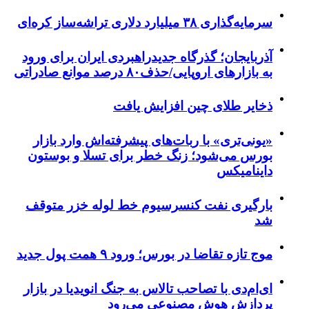
سرمایه‌گذاری ۳۸ میلیارد دلاری تراشه‌ساز کره‌ای
آذربایجان؛ گذرگاه جدیدراهبردی ایران برای ورود
به بازارهای اروپایی/حذف۸۰ درصد موانع صادراتی
ذخایر طلای چین افزایش یافت
«یونی‌تری» با ربات‌های پیشرفته‌اش وارد بازار
بورس می‌شود؛ زنگ خطر برای تسلا و بوستون
داینامیکس
بارگیری نفت کنسرسیوم خط لوله خزر متوقف
شد
موج تازه تقاضا در بورس؛ ورود ۹ همت پول جدید
ای‌ام‌دی با تصاحب تالاس به جنگ انویدیا در بازار
پردازش هوش مصنوعی می‌رود