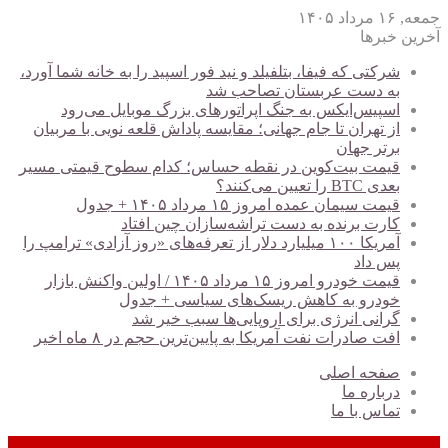
جمعه, ۱۶ مرداد ۱۴۰۵
آخرین خبرها
شرکتی که فیفا، بتلفیلد و نید فور اسپید را به خانه شما آورد،
به دست عربستان تصاحب شد
اسپیس‌ایکس به جنگ اپراتورهای بزرگ موبایل می‌رود
از تهران تا جام جهانی؛ مقایسه پاداش قلعه نویی با مربیان
برتر جهان
قیمت بیت‌کوین در نقطه حساس؛ کدام سطوح قیمتی مسیر
بعدی BTC را تعیین می‌کنند؟
قیمت سیمان عمده امروز ۱۵ مرداد ۱۴۰۵ + جدول
کارت برنده به دست تراشه‌سازان چین افتاد
آمریکا ۱۰۰ میلیارد دلار از تعرفه‌های «روز آزادی» ترامپ را
پس داد
قیمت خودرو امروز ۱۵ مرداد ۱۴۰۵ / اولین واکنش بازار
خودرو به کاهش ریسک‌های سیاسی + جدول
گرانی انرژی برای اروپایی‌ها سبب خیر شد
افت صادرات نفت آمریکا به پایین‌ترین حجم در ۸ ماه اخیر
صفحه اصلی
درباره ما
تماس با ما