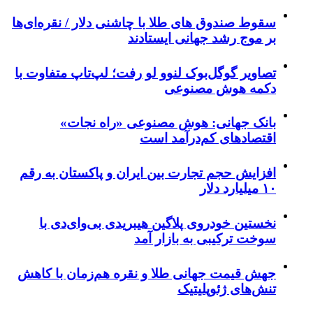
سقوط صندوق های طلا با چاشنی دلار / نقره‌ای‌ها
بر موج رشد جهانی ایستادند
تصاویر گوگل‌بوک لنوو لو رفت؛ لپ‌تاپ متفاوت با
دکمه هوش مصنوعی
بانک جهانی: هوش مصنوعی «راه نجات»
اقتصادهای کم‌درآمد است
افزایش حجم تجارت بین ایران و پاکستان به رقم
۱۰ میلیارد دلار
نخستین خودروی پلاگین هیبریدی بی‌وای‌دی با
سوخت ترکیبی به بازار آمد
جهش قیمت جهانی طلا و نقره هم‌زمان با کاهش
تنش‌های ژئوپلیتیک