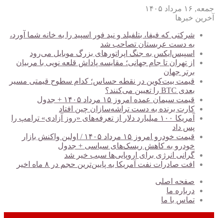
جمعه, ۱۶ مرداد ۱۴۰۵
آخرین خبرها
شرکتی که فیفا، بتلفیلد و نید فور اسپید را به خانه شما آورد،
به دست عربستان تصاحب شد
اسپیس‌ایکس به جنگ اپراتورهای بزرگ موبایل می‌رود
از تهران تا جام جهانی؛ مقایسه پاداش قلعه نویی با مربیان
برتر جهان
قیمت بیت‌کوین در نقطه حساس؛ کدام سطوح قیمتی مسیر
بعدی BTC را تعیین می‌کنند؟
قیمت سیمان عمده امروز ۱۵ مرداد ۱۴۰۵ + جدول
کارت برنده به دست تراشه‌سازان چین افتاد
آمریکا ۱۰۰ میلیارد دلار از تعرفه‌های «روز آزادی» ترامپ را
پس داد
قیمت خودرو امروز ۱۵ مرداد ۱۴۰۵ / اولین واکنش بازار
خودرو به کاهش ریسک‌های سیاسی + جدول
گرانی انرژی برای اروپایی‌ها سبب خیر شد
افت صادرات نفت آمریکا به پایین‌ترین حجم در ۸ ماه اخیر
صفحه اصلی
درباره ما
تماس با ما