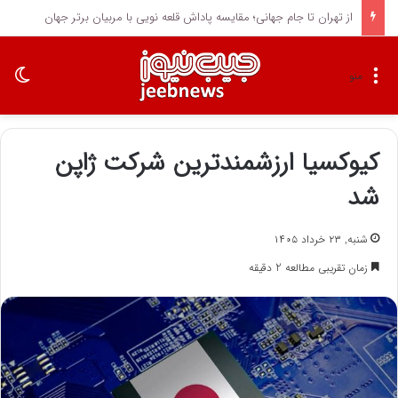
از تهران تا جام جهانی؛ مقایسه پاداش قلعه نویی با مربیان برتر جهان
تغی
منو
کیوکسیا ارزشمندترین شرکت ژاپن
شد
شنبه, ۲۳ خرداد ۱۴۰۵
زمان تقریبی مطالعه 2 دقیقه