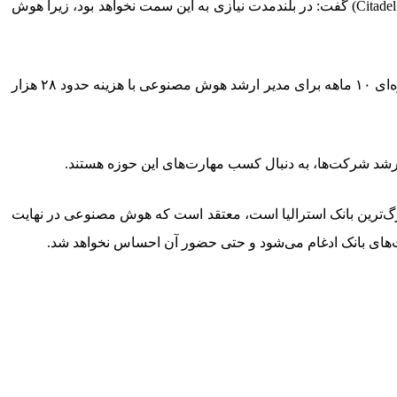
برخی مدیران ارشد معتقدند این شغل در نهایت در ساختار شرکت‌ها ادغام خواهد شد. پنگ ژائو، مدیرعامل «سیتادل سکیوریتیز» (Citadel Securities) گفت: در بلندمدت نیازی به این سمت نخواهد بود، زیرا هوش
در حال حاضر، دانشکده‌های کسب‌وکار نیز دوره‌هایی با این عنوان ارائه می‌دهند. برای نمونه، دانشکده کسب‌وکار بوث دانشگاه شیکاگو، دوره‌ای ۱۰ ماهه برای مدیر ارشد هوش مصنوعی با هزینه حدود ۲۸ هزار
ارشد شرکت‌ها، به دنبال کسب مهارت‌های این حوزه هستند.
رگ‌ترین بانک استرالیا است، معتقد است که هوش مصنوعی در نهایت
یت‌های بانک ادغام می‌شود و حتی حضور آن احساس نخواهد شد.