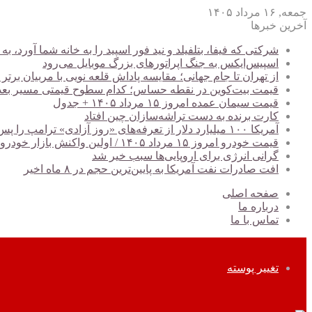
جمعه, ۱۶ مرداد ۱۴۰۵
آخرین خبرها
شرکتی که فیفا، بتلفیلد و نید فور اسپید را به خانه شما آورد
اسپیس‌ایکس به جنگ اپراتورهای بزرگ موبایل می‌رود
از تهران تا جام جهانی؛ مقایسه پاداش قلعه نویی با مربیان برتر
قیمت بیت‌کوین در نقطه حساس؛ کدام سطوح قیمتی مسیر بعدی BTC را تعیین می‌کن
قیمت سیمان عمده امروز ۱۵ مرداد ۱۴۰۵ + جدول
کارت برنده به دست تراشه‌سازان چین افتاد
آمریکا ۱۰۰ میلیارد دلار از تعرفه‌های «روز آزادی» ترامپ را پس داد
قیمت خودرو امروز ۱۵ مرداد ۱۴۰۵ / اولین واکنش بازار خودرو به کاهش ریسک‌های سیاسی + جدول
گرانی انرژی برای اروپایی‌ها سبب خیر شد
افت صادرات نفت آمریکا به پایین‌ترین حجم در ۸ ماه اخیر
صفحه اصلی
درباره ما
تماس با ما
تغییر پوسته