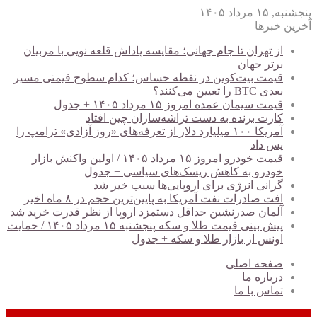
پنجشنبه, ۱۵ مرداد ۱۴۰۵
آخرین خبرها
از تهران تا جام جهانی؛ مقایسه پاداش قلعه نویی با مربیان
برتر جهان
قیمت بیت‌کوین در نقطه حساس؛ کدام سطوح قیمتی مسیر
بعدی BTC را تعیین می‌کنند؟
قیمت سیمان عمده امروز ۱۵ مرداد ۱۴۰۵ + جدول
کارت برنده به دست تراشه‌سازان چین افتاد
آمریکا ۱۰۰ میلیارد دلار از تعرفه‌های «روز آزادی» ترامپ را
پس داد
قیمت خودرو امروز ۱۵ مرداد ۱۴۰۵ / اولین واکنش بازار
خودرو به کاهش ریسک‌های سیاسی + جدول
گرانی انرژی برای اروپایی‌ها سبب خیر شد
افت صادرات نفت آمریکا به پایین‌ترین حجم در ۸ ماه اخیر
آلمان صدرنشین حداقل دستمزد اروپا از نظر قدرت خرید شد
پیش‌ بینی قیمت طلا و سکه پنجشنبه ۱۵ مرداد ۱۴۰۵ / حمایت
اونس از بازار طلا و سکه + جدول
صفحه اصلی
درباره ما
تماس با ما