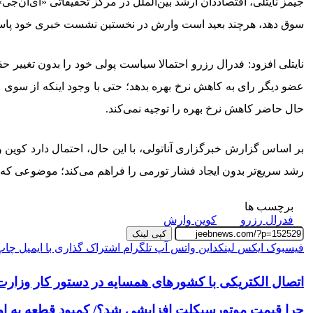
سوق دهد، هرچند بعید است وارش در نخستین نشست خبری خود پاسخ ق
عضو دیگر رای به کاهش نرخ بهره بدهد؛ حتی با وجود اینکه از سوی
حال حاضر کاهش نرخ بهره را توجیه نمی‌کند.
بر اساس گزارش خبرگزاری آناتولی، با این حال، احتمال دارد کوین وا
رشد سریع‌تر بدون ایجاد فشار تورمی را فراهم می‌کند؛ موضوعی که به 
برچسب ها
فدرال رزرو
کوین وارش
کپی لینک
فیسبوک
ایکس
لینکداین
واتس آپ
تلگرام
اشتراک گذاری با ایمیل
چاپ
اتصال الکتریکی با کشورهای همسایه در دستور کار وزارت 
چرا قیمت موتورسیکلت افزایشی شد؟/ کمبود قطعه به او