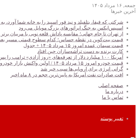
جمعه, ۱۶ مرداد ۱۴۰۵
آخرین خبرها
شرکتی که فیفا، بتلفیلد و نید فور اسپید را به خانه شما آورد
اسپیس‌ایکس به جنگ اپراتورهای بزرگ موبایل می‌رود
از تهران تا جام جهانی؛ مقایسه پاداش قلعه نویی با مربیان برتر
قیمت بیت‌کوین در نقطه حساس؛ کدام سطوح قیمتی مسیر بعدی BTC را تعیین می‌کن
قیمت سیمان عمده امروز ۱۵ مرداد ۱۴۰۵ + جدول
کارت برنده به دست تراشه‌سازان چین افتاد
آمریکا ۱۰۰ میلیارد دلار از تعرفه‌های «روز آزادی» ترامپ را پس داد
قیمت خودرو امروز ۱۵ مرداد ۱۴۰۵ / اولین واکنش بازار خودرو به کاهش ریسک‌های سیاسی + جدول
گرانی انرژی برای اروپایی‌ها سبب خیر شد
افت صادرات نفت آمریکا به پایین‌ترین حجم در ۸ ماه اخیر
صفحه اصلی
درباره ما
تماس با ما
تغییر پوسته