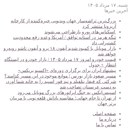
شنبه, ۱۷ مرداد ۱۴۰۵
آخرین خبرها
بزرگ‌ترین تراشه‌ساز جهان ویدیویی خیره‌کننده از کارخانه
آریزونا منتشر کرد
اسکناس‌های یورو بازطراحی می‌شوند
تنگه هرمز در آستانه توافق / آمریکا وعده رفع محدودیت
کشتیرانی داد
بازار موبایل با کمبود شدید آیفون ۱۸ پرو و آیفون تاشو روبه‌رو
خواهد شد
قیمت خودرو امروز ۱۷ مرداد ۱۴۰۵ / بازار خودرو در ایستگاه
انتظار + جدول
پیشنهاد ایران برای برگزاری دوره‌ای «اکسپو بریکس»
مسیر صعود بازار بورس | موانع موجود در این مسیر کدامند؟
شرکتی که فیفا، بتلفیلد و نید فور اسپید را به خانه شما آورد،
به دست عربستان تصاحب شد
اسپیس‌ایکس به جنگ اپراتورهای بزرگ موبایل می‌رود
از تهران تا جام جهانی؛ مقایسه پاداش قلعه نویی با مربیان
برتر جهان
صفحه اصلی
درباره ما
تماس با ما