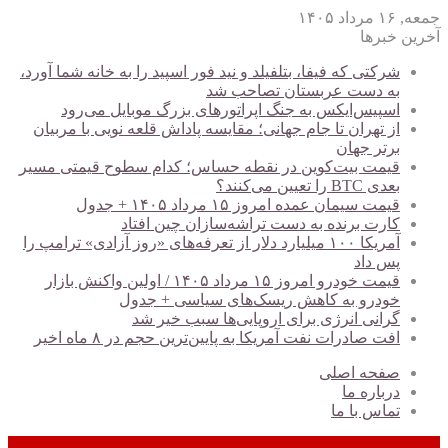
جمعه, ۱۶ مرداد ۱۴۰۵
آخرین خبرها
شرکتی که فیفا، بتلفیلد و نید فور اسپید را به خانه شما آورد،
به دست عربستان تصاحب شد
اسپیس‌ایکس به جنگ اپراتورهای بزرگ موبایل می‌رود
از تهران تا جام جهانی؛ مقایسه پاداش قلعه نویی با مربیان
برتر جهان
قیمت بیت‌کوین در نقطه حساس؛ کدام سطوح قیمتی مسیر
بعدی BTC را تعیین می‌کنند؟
قیمت سیمان عمده امروز ۱۵ مرداد ۱۴۰۵ + جدول
کارت برنده به دست تراشه‌سازان چین افتاد
آمریکا ۱۰۰ میلیارد دلار از تعرفه‌های «روز آزادی» ترامپ را
پس داد
قیمت خودرو امروز ۱۵ مرداد ۱۴۰۵ / اولین واکنش بازار
خودرو به کاهش ریسک‌های سیاسی + جدول
گرانی انرژی برای اروپایی‌ها سبب خیر شد
افت صادرات نفت آمریکا به پایین‌ترین حجم در ۸ ماه اخیر
صفحه اصلی
درباره ما
تماس با ما