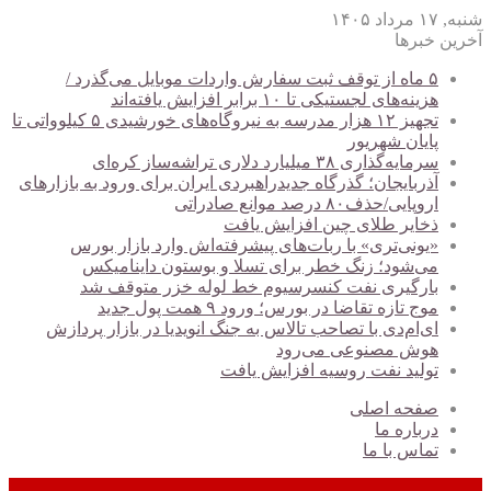
شنبه, ۱۷ مرداد ۱۴۰۵
آخرین خبرها
۵ ماه از توقف ثبت سفارش واردات موبایل می‌گذرد /
هزینه‌های لجستیکی تا ۱۰ برابر افزایش یافته‌اند
تجهیز ۱۲ هزار مدرسه به نیروگاه‌های خورشیدی ۵ کیلوواتی تا
پایان شهریور
سرمایه‌گذاری ۳۸ میلیارد دلاری تراشه‌ساز کره‌ای
آذربایجان؛ گذرگاه جدیدراهبردی ایران برای ورود به بازارهای
اروپایی/حذف۸۰ درصد موانع صادراتی
ذخایر طلای چین افزایش یافت
«یونی‌تری» با ربات‌های پیشرفته‌اش وارد بازار بورس
می‌شود؛ زنگ خطر برای تسلا و بوستون داینامیکس
بارگیری نفت کنسرسیوم خط لوله خزر متوقف شد
موج تازه تقاضا در بورس؛ ورود ۹ همت پول جدید
ای‌ام‌دی با تصاحب تالاس به جنگ انویدیا در بازار پردازش
هوش مصنوعی می‌رود
تولید نفت روسیه افزایش یافت
صفحه اصلی
درباره ما
تماس با ما