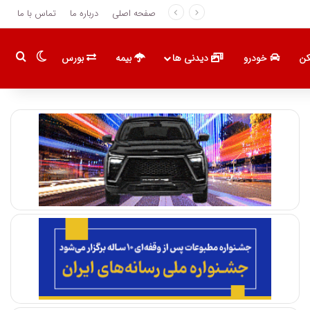
صفحه اصلی
درباره ما
تماس با ما
تغییر پو
جست
ن
خودرو
دیدنی ها
بیمه
بورس