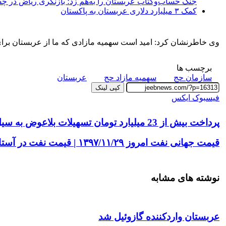
جنگ حساب‌وکتاب عربستان را به‌هم زد؛ بازنگری ریاض در چشم‌اند
کمک ۳ میلیارد دلاری عربستان به پاکستان
وی خاطرنشان کرد: امید است سهمیه مازادی که ما از عربستان برای 
برچسب ها
سازمان حج
سهمیه مازاد حج
عربستان
کپی لینک
چاپ
واتس
تلگرام
اشتراک
لینکداین
فیسبوک
ایکس
آپ
گذاری
با
پرداخت بیش از 23 میلیارد تومان تسهیلات بلاعوض به سیل‌زدگان
ایمیل
قیمت جهانی نفت امروز ۱۳۹۷/۱۱/۲۹ | قیمت نفت در آستانه ۶۷ دلار
نوشته های مشابه
عربستان واردکننده گازوئیل شد