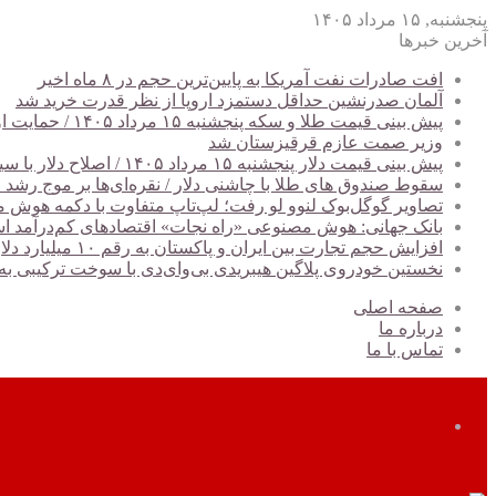
پنجشنبه, ۱۵ مرداد ۱۴۰۵
آخرین خبرها
افت صادرات نفت آمریکا به پایین‌ترین حجم در ۸ ماه اخیر
آلمان صدرنشین حداقل دستمزد اروپا از نظر قدرت خرید شد
پیش‌ بینی قیمت طلا و سکه پنجشنبه ۱۵ مرداد ۱۴۰۵ / حمایت اونس از بازار طلا و سکه + جدول
وزیر صمت عازم قرقیزستان شد
پیش ‌بینی قیمت دلار پنجشنبه ۱۵ مرداد ۱۴۰۵ / اصلاح دلار با سیگنال‌های مساعد سیاسی
سقوط صندوق های طلا با چاشنی دلار / نقره‌ای‌ها بر موج رشد ج
تصاویر گوگل‌بوک لنوو لو رفت؛ لپ‌تاپ متفاوت با دکمه هوش
بانک جهانی: هوش مصنوعی «راه نجات» اقتصادهای کم‌درآمد 
افزایش حجم تجارت بین ایران و پاکستان به رقم ۱۰ میلیارد دلار
نخستین خودروی پلاگین هیبریدی بی‌وای‌دی با سوخت ترکیبی به ب
صفحه اصلی
درباره ما
تماس با ما
تغییر