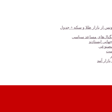
هانی ایستادند
 مصنوعی
است
ازار آمد