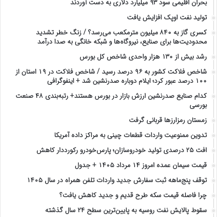
بحران اقلیمی سود ۹۳ میلیارد دلاری به دست آوردند
تولید نفت اوپک افزایش یافت
کسری گاز به ۸۴۰ میلیون مترمکعب می‌رسد؟ / زنگ خطر تشدید
محدودیت‌ها برای صنایع، نیروگاه‌ها و شبکه خانگی به صدا درآمد
رشد بیش از ۱۳۰ هزار واحدی شاخص کل بورس
شاخص فلاکت کشور به ۹۶ درصد رسید / شاخص فلاکت در ۱۹ استان از
۱۰۰ درصد عبور کرد؛ ایلام دوباره صدرنشین شد + اینفوگرافی
کدام صنایع صدرنشین‌ ارزش بازار در بورس هستند+ رتبه‌بندی ۴۸ صنعت
بورسی
زمستان رمزارزها قربانی گرفت
تدوین ممنوعیت واردات قطعات چینی به مراکز داده آمریکا
افت ۲۵ درصدی تولید خودروسازان؛ پارس‌خودرو رکورددار کاهش
قیمت سیمان عمده امروز ۱۴ مرداد ۱۴۰۵ + جدول
توقف پنج‌ماهه ثبت سفارش جدید واردات تلفن همراه در سال ۱۴۰۵
چرا فاصله قیمت سکه طرح قدیم و جدید کاهش یافت؟
سقوط پالایش نفت روسیه به پایین‌ترین سطح ۲۴ سال گذشته