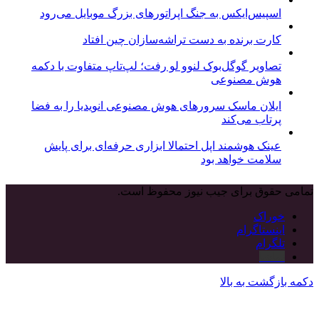
اسپیس‌ایکس به جنگ اپراتورهای بزرگ موبایل می‌رود
کارت برنده به دست تراشه‌سازان چین افتاد
تصاویر گوگل‌بوک لنوو لو رفت؛ لپ‌تاپ متفاوت با دکمه
هوش مصنوعی
ایلان ماسک سرورهای هوش مصنوعی انویدیا را به فضا
پرتاب می‌کند
عینک هوشمند اپل احتمالا ابزاری حرفه‌ای برای پایش
سلامت خواهد بود
تمامی حقوق برای جیب نیوز محفوظ است.
خوراک
اینستاگرام
تلگرام
نماشا
دکمه بازگشت به بالا