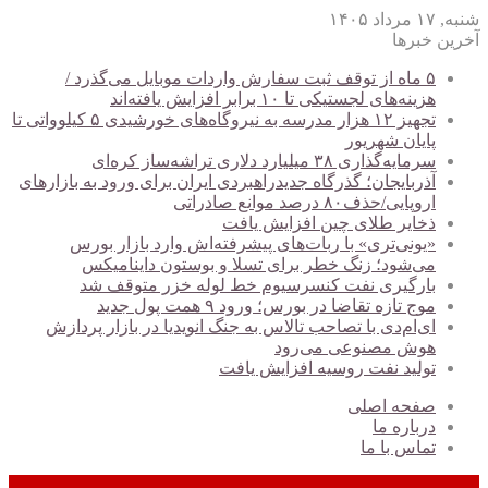
شنبه, ۱۷ مرداد ۱۴۰۵
آخرین خبرها
۵ ماه از توقف ثبت سفارش واردات موبایل می‌گذرد /
هزینه‌های لجستیکی تا ۱۰ برابر افزایش یافته‌اند
تجهیز ۱۲ هزار مدرسه به نیروگاه‌های خورشیدی ۵ کیلوواتی تا
پایان شهریور
سرمایه‌گذاری ۳۸ میلیارد دلاری تراشه‌ساز کره‌ای
آذربایجان؛ گذرگاه جدیدراهبردی ایران برای ورود به بازارهای
اروپایی/حذف۸۰ درصد موانع صادراتی
ذخایر طلای چین افزایش یافت
«یونی‌تری» با ربات‌های پیشرفته‌اش وارد بازار بورس
می‌شود؛ زنگ خطر برای تسلا و بوستون داینامیکس
بارگیری نفت کنسرسیوم خط لوله خزر متوقف شد
موج تازه تقاضا در بورس؛ ورود ۹ همت پول جدید
ای‌ام‌دی با تصاحب تالاس به جنگ انویدیا در بازار پردازش
هوش مصنوعی می‌رود
تولید نفت روسیه افزایش یافت
صفحه اصلی
درباره ما
تماس با ما