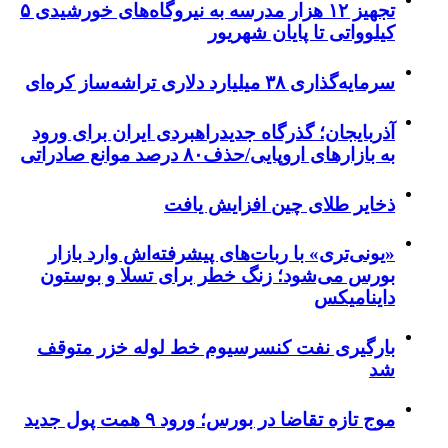
تجهیز ۱۲ هزار مدرسه به نیروگاه‌های خورشیدی ۵
کیلوواتی تا پایان شهریور
سرمایه‌گذاری ۳۸ میلیارد دلاری تراشه‌ساز کره‌ای
آذربایجان؛ گذرگاه جدیدراهبردی ایران برای ورود
به بازارهای اروپایی/حذف۸۰ درصد موانع صادراتی
ذخایر طلای چین افزایش یافت
«یونی‌تری» با ربات‌های پیشرفته‌اش وارد بازار
بورس می‌شود؛ زنگ خطر برای تسلا و بوستون
داینامیکس
بارگیری نفت کنسرسیوم خط لوله خزر متوقف
شد
موج تازه تقاضا در بورس؛ ورود ۹ همت پول جدید