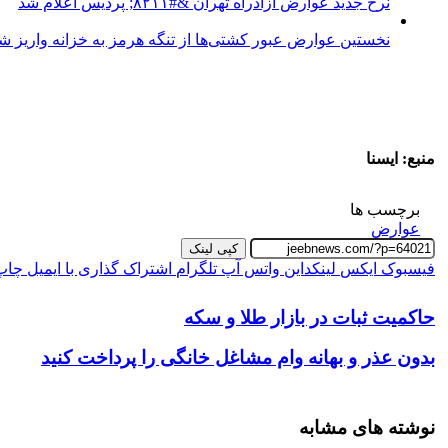
نرخ جدید عوارض آزادراه تهران &#۸۲۱۱; پردیس اعلام شد
نخستین عوارض عبور کشتی‌ها از تنگه هرمز به خزانه واریز ش
منبع: ایسنا
برچسب ها
عوارض
کپی لینک
فیسبوک
ایکس
لینکداین
واتس آپ
تلگرام
اشتراک گذاری با ایمیل
چاپ
حاکمیت ثبات در بازار طلا و سکه
بدون عذر و بهانه‌ وام مشاغل خانگی را پرداخت کنید
نوشته های مشابه