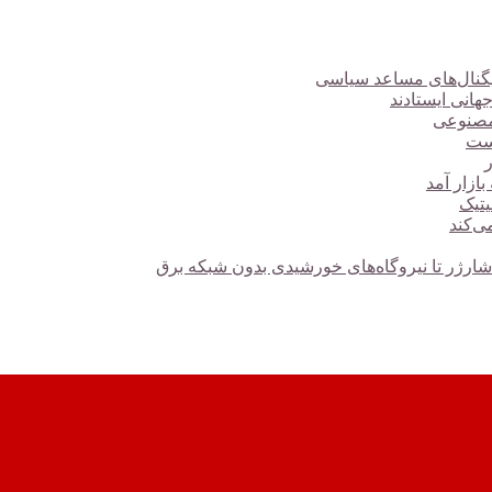
هانی ایستادند
 مصنوعی
است
ازار آمد
یتیک
ی‌کند