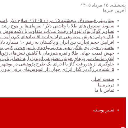
پنجشنبه, ۱۵ مرداد ۱۴۰۵
آخرین خبرها
پیش ‌بینی قیمت دلار پنجشنبه ۱۵ مرداد ۱۴۰۵ / اصلاح دلار با سیگنال‌های مساعد سیاسی
سقوط صندوق های طلا با چاشنی دلار / نقره‌ای‌ها بر موج رشد ج
تصاویر گوگل‌بوک لنوو لو رفت؛ لپ‌تاپ متفاوت با دکمه هوش
بانک جهانی: هوش مصنوعی «راه نجات» اقتصادهای کم‌درآمد 
افزایش حجم تجارت بین ایران و پاکستان به رقم ۱۰ میلیارد دلار
نخستین خودروی پلاگین هیبریدی بی‌وای‌دی با سوخت ترکیبی به ب
جهش قیمت جهانی طلا و نقره هم‌زمان با کاهش تنش‌های ژئوپل
ایلان ماسک سرورهای هوش مصنوعی انویدیا را به فضا پرتاب م
جلوگیری از هدررفت گاز با اجرای یک طرح پژوهشی در بوشهر
۵ اشتباه بزرگ در گذار انرژی جهان؛ از اتوبوس‌های برقی بدون شارژر تا نیروگاه‌های خورشیدی بدون شبکه برق
صفحه اصلی
درباره ما
تماس با ما
تغییر پوسته