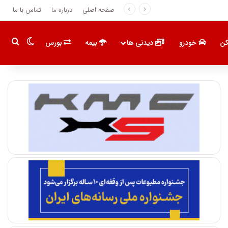
صفحه اصلی
درباره ما
تماس با ما
تغییر پو
جست
ن
خودرو
دیدنی ها
بیمه
بورس