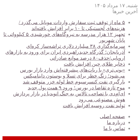
شنبه, ۱۷ مرداد ۱۴۰۵
آخرین خبرها
۵ ماه از توقف ثبت سفارش واردات موبایل می‌گذرد /
هزینه‌های لجستیکی تا ۱۰ برابر افزایش یافته‌اند
تجهیز ۱۲ هزار مدرسه به نیروگاه‌های خورشیدی ۵ کیلوواتی تا
پایان شهریور
سرمایه‌گذاری ۳۸ میلیارد دلاری تراشه‌ساز کره‌ای
آذربایجان؛ گذرگاه جدیدراهبردی ایران برای ورود به بازارهای
اروپایی/حذف۸۰ درصد موانع صادراتی
ذخایر طلای چین افزایش یافت
«یونی‌تری» با ربات‌های پیشرفته‌اش وارد بازار بورس
می‌شود؛ زنگ خطر برای تسلا و بوستون داینامیکس
بارگیری نفت کنسرسیوم خط لوله خزر متوقف شد
موج تازه تقاضا در بورس؛ ورود ۹ همت پول جدید
ای‌ام‌دی با تصاحب تالاس به جنگ انویدیا در بازار پردازش
هوش مصنوعی می‌رود
تولید نفت روسیه افزایش یافت
صفحه اصلی
درباره ما
تماس با ما