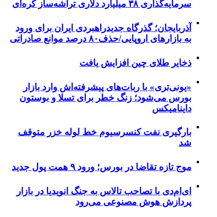
سرمایه‌گذاری ۳۸ میلیارد دلاری تراشه‌ساز کره‌ای
آذربایجان؛ گذرگاه جدیدراهبردی ایران برای ورود
به بازارهای اروپایی/حذف۸۰ درصد موانع صادراتی
ذخایر طلای چین افزایش یافت
«یونی‌تری» با ربات‌های پیشرفته‌اش وارد بازار
بورس می‌شود؛ زنگ خطر برای تسلا و بوستون
داینامیکس
بارگیری نفت کنسرسیوم خط لوله خزر متوقف
شد
موج تازه تقاضا در بورس؛ ورود ۹ همت پول جدید
ای‌ام‌دی با تصاحب تالاس به جنگ انویدیا در بازار
پردازش هوش مصنوعی می‌رود