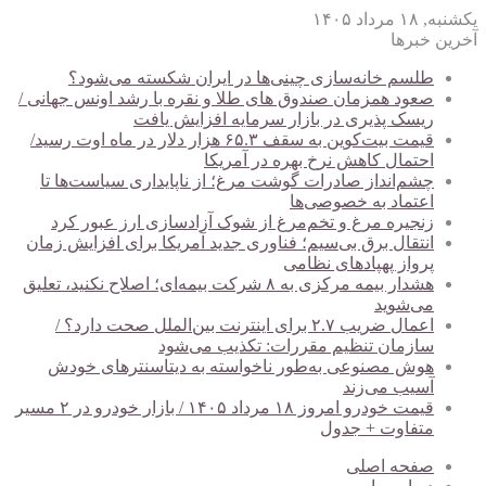
یکشنبه, ۱۸ مرداد ۱۴۰۵
آخرین خبرها
طلسم خانه‌سازی چینی‌ها در ایران شکسته می‌شود؟
صعود همزمان صندوق های طلا و نقره با رشد اونس جهانی /
ریسک پذیری در بازار سرمایه افزایش یافت
قیمت بیت‌کوین به سقف ۶۵.۳ هزار دلار در ماه اوت رسید/
احتمال کاهش نرخ بهره در آمریکا
چشم‌انداز صادرات گوشت مرغ؛ از ناپایداری سیاست‌ها تا
اعتماد به خصوصی‌ها
زنجیره مرغ و تخم‌مرغ از شوک آزادسازی ارز عبور کرد
انتقال برق بی‌سیم؛ فناوری جدید آمریکا برای افزایش زمان
پرواز پهپادهای نظامی
هشدار بیمه مرکزی به ۸ شرکت بیمه‌ای؛ اصلاح نکنید، تعلیق
می‌شوید
اعمال ضریب ۲.۷ برای اینترنت بین‌الملل صحت دارد؟ /
سازمان تنظیم مقررات: تکذیب می‌شود
هوش مصنوعی به‌طور ناخواسته به دیتاسنترهای خودش
آسیب می‌زند
قیمت خودرو امروز ۱۸ مرداد ۱۴۰۵ / بازار خودرو در ۲ مسیر
متفاوت + جدول
صفحه اصلی