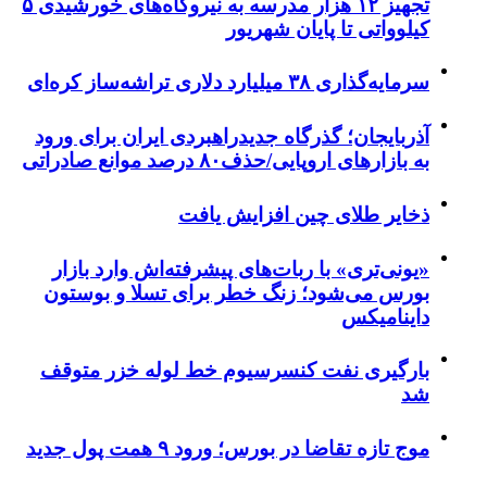
تجهیز ۱۲ هزار مدرسه به نیروگاه‌های خورشیدی ۵
کیلوواتی تا پایان شهریور
سرمایه‌گذاری ۳۸ میلیارد دلاری تراشه‌ساز کره‌ای
آذربایجان؛ گذرگاه جدیدراهبردی ایران برای ورود
به بازارهای اروپایی/حذف۸۰ درصد موانع صادراتی
ذخایر طلای چین افزایش یافت
«یونی‌تری» با ربات‌های پیشرفته‌اش وارد بازار
بورس می‌شود؛ زنگ خطر برای تسلا و بوستون
داینامیکس
بارگیری نفت کنسرسیوم خط لوله خزر متوقف
شد
موج تازه تقاضا در بورس؛ ورود ۹ همت پول جدید