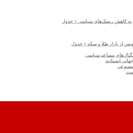
هانی ایستادند
 مصنوعی
است