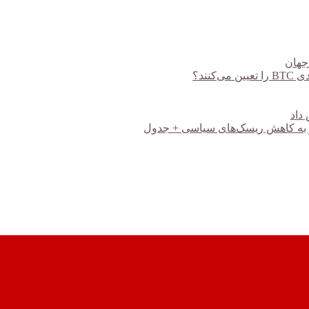
 جهان
ند؟