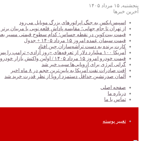
پنجشنبه, ۱۵ مرداد ۱۴۰۵
آخرین خبرها
اسپیس‌ایکس به جنگ اپراتورهای بزرگ موبایل می‌رود
از تهران تا جام جهانی؛ مقایسه پاداش قلعه نویی با مربیان برتر
قیمت بیت‌کوین در نقطه حساس؛ کدام سطوح قیمتی مسیر بعدی BTC را تعیین می‌کن
قیمت سیمان عمده امروز ۱۵ مرداد ۱۴۰۵ + جدول
کارت برنده به دست تراشه‌سازان چین افتاد
آمریکا ۱۰۰ میلیارد دلار از تعرفه‌های «روز آزادی» ترامپ را پس داد
قیمت خودرو امروز ۱۵ مرداد ۱۴۰۵ / اولین واکنش بازار خودرو به کاهش ریسک‌های سیاسی + جدول
گرانی انرژی برای اروپایی‌ها سبب خیر شد
افت صادرات نفت آمریکا به پایین‌ترین حجم در ۸ ماه اخیر
آلمان صدرنشین حداقل دستمزد اروپا از نظر قدرت خرید شد
صفحه اصلی
درباره ما
تماس با ما
تغییر پوسته