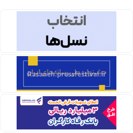
ل
ه
ب
ه
م
ث
ل
ا
ی
ر
ا
ن
د
ر
ب
ر
ا
ب
ر
ت
ص