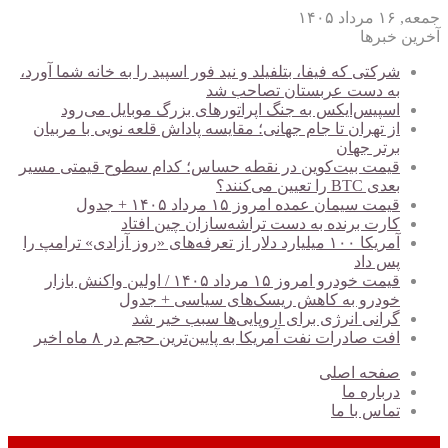
جمعه, ۱۶ مرداد ۱۴۰۵
آخرین خبرها
شرکتی که فیفا، بتلفیلد و نید فور اسپید را به خانه شما آورد،
به دست عربستان تصاحب شد
اسپیس‌ایکس به جنگ اپراتورهای بزرگ موبایل می‌رود
از تهران تا جام جهانی؛ مقایسه پاداش قلعه نویی با مربیان
برتر جهان
قیمت بیت‌کوین در نقطه حساس؛ کدام سطوح قیمتی مسیر
بعدی BTC را تعیین می‌کنند؟
قیمت سیمان عمده امروز ۱۵ مرداد ۱۴۰۵ + جدول
کارت برنده به دست تراشه‌سازان چین افتاد
آمریکا ۱۰۰ میلیارد دلار از تعرفه‌های «روز آزادی» ترامپ را
پس داد
قیمت خودرو امروز ۱۵ مرداد ۱۴۰۵ / اولین واکنش بازار
خودرو به کاهش ریسک‌های سیاسی + جدول
گرانی انرژی برای اروپایی‌ها سبب خیر شد
افت صادرات نفت آمریکا به پایین‌ترین حجم در ۸ ماه اخیر
صفحه اصلی
درباره ما
تماس با ما