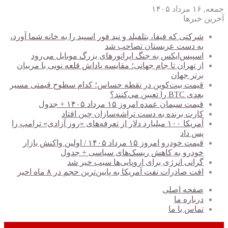
جمعه, ۱۶ مرداد ۱۴۰۵
آخرین خبرها
شرکتی که فیفا، بتلفیلد و نید فور اسپید را به خانه شما آورد،
به دست عربستان تصاحب شد
اسپیس‌ایکس به جنگ اپراتورهای بزرگ موبایل می‌رود
از تهران تا جام جهانی؛ مقایسه پاداش قلعه نویی با مربیان
برتر جهان
قیمت بیت‌کوین در نقطه حساس؛ کدام سطوح قیمتی مسیر
بعدی BTC را تعیین می‌کنند؟
قیمت سیمان عمده امروز ۱۵ مرداد ۱۴۰۵ + جدول
کارت برنده به دست تراشه‌سازان چین افتاد
آمریکا ۱۰۰ میلیارد دلار از تعرفه‌های «روز آزادی» ترامپ را
پس داد
قیمت خودرو امروز ۱۵ مرداد ۱۴۰۵ / اولین واکنش بازار
خودرو به کاهش ریسک‌های سیاسی + جدول
گرانی انرژی برای اروپایی‌ها سبب خیر شد
افت صادرات نفت آمریکا به پایین‌ترین حجم در ۸ ماه اخیر
صفحه اصلی
درباره ما
تماس با ما