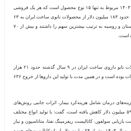
احمدوند اضافه کرد: حدود ۸۰ درصد از کل فروش نانوی سال ۱۴۰۳ مربوط به تنها ۱۵ نوع محصول است که هر یک فروشی
بیش از هزار میلیارد تومان (یک همت) داشته‌اند. در سال ۱۴۰۳ حدود ۱۸۳ میلیون دلار از محصولات نانوی ساخت ایران به ۶۳
کشور دنیا صادر شده است که عراق، ترکیه، هند، ونزوئلا، پاکستان و روسیه به ترتیب بیشترین سهم را داشتند و بیش از ۷۰
ه است.
دبیر ستاد توسعه فناوری‌های نانو و میکرو یادآور شد: محصولات نانو داروی ساخت ایران در ۹ سال گذشته حدود ۲۱ هزار
میلیارد ریال فروش داشتند که بیش از ۲۱ میلیون دلار آن صادرات بوده است و در همین مدت با تولید این داروها از خروج ۶۳۶
 هزینه‌های درمان شامل هزینه‌کرد بیمار، اثرات جانبی روش‌های
درمانی غیر نانویی و همچنین هزینه بیمه‌های درمانی بالغ بر ۵۹۰ میلیون دلار کاهش یافته است، گفت: با تولید انواع مختلف
ت بازیابی سولفور، کاتالیست ریفرمینگ نفتا، متاناسیون و نیاز
به واردات آنها از خارج تا حد زیادی رفع شده است. ضمن اینکه در سال ۱۴۰۳ بیش از ۲۴ میلیون دلار از نانوکاتالیست‌های حوزه