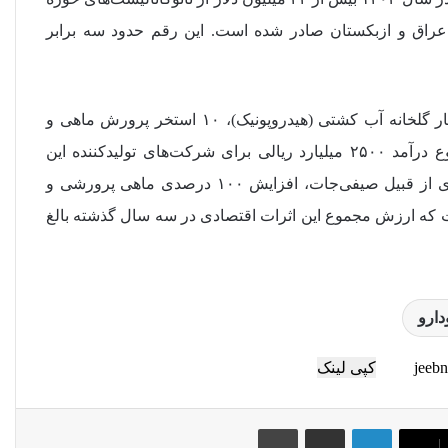
عراق و ازبکستان صادر شده است. این رقم حدود سه برابر
وی تاکید کرد: استفاده از سامانه نانو حباب در حدود ۱۵۰ هکتار گلخانه آب کشتی (هیدروپونیک)، ۱۰ استخر پرورش ماهی و
چندین تصفیه‌خانه و فاضلاب شهری و صنعتی علاوه بر مجموع درآمد ۲۵۰۰ میلیارد ریالی برای شرکت‌های تولیدکننده این
تجهیزات موجب افزایش ۱۲ درصدی تولید محصولات کشاورزی از قبیل صیفی‌جات، افزایش ۱۰۰ درصدی ماهی پرورشی و
شده است که ارزش مجموع این اثرات اقتصادی در سه سال گذشته بالغ
ودارو
کپی لینک
لینکداین
اشتراک گذاری با ایمیل
چاپ