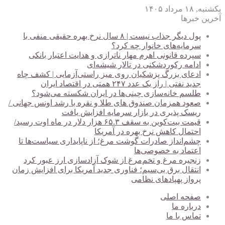
یکشنبه, ۱۸ مرداد ۱۴۰۵
آخرین خبرها
پول دیگر جذاب نیست | ۸ سال نرخ بهره حقیقی منفی با
سرمایه‌های خانوار چه کرد؟
سپرده قانونی اهرم مهار ناترازی و هدایت اعتبار بانکی
ادامه رکوردشکنی در تالار شیشه‌ای
ادعای بزرگ پزشکیان روی میز راستی‌آزمایی | کشف چاه
جدید نفتی | راز یک عدد ۲۴۷ همتی در اقتصاد ایران
طلسم خانه‌سازی چینی‌ها در ایران شکسته می‌شود؟
صعود همزمان صندوق های طلا و نقره با رشد اونس جهانی /
ریسک پذیری در بازار سرمایه افزایش یافت
قیمت بیت‌کوین به سقف ۶۵.۳ هزار دلار در ماه اوت رسید/
احتمال کاهش نرخ بهره در آمریکا
چشم‌انداز صادرات گوشت مرغ؛ از ناپایداری سیاست‌ها تا
اعتماد به خصوصی‌ها
زنجیره مرغ و تخم‌مرغ از شوک آزادسازی ارز عبور کرد
انتقال برق بی‌سیم؛ فناوری جدید آمریکا برای افزایش زمان
پرواز پهپادهای نظامی
صفحه اصلی
درباره ما
تماس با ما