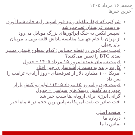
جمعه, ۱۶ مرداد ۱۴۰۵
آخرین خبرها
شرکتی که فیفا، بتلفیلد و نید فور اسپید را به خانه شما آورد،
به دست عربستان تصاحب شد
اسپیس‌ایکس به جنگ اپراتورهای بزرگ موبایل می‌رود
از تهران تا جام جهانی؛ مقایسه پاداش قلعه نویی با مربیان
برتر جهان
قیمت بیت‌کوین در نقطه حساس؛ کدام سطوح قیمتی مسیر
بعدی BTC را تعیین می‌کنند؟
قیمت سیمان عمده امروز ۱۵ مرداد ۱۴۰۵ + جدول
کارت برنده به دست تراشه‌سازان چین افتاد
آمریکا ۱۰۰ میلیارد دلار از تعرفه‌های «روز آزادی» ترامپ را
پس داد
قیمت خودرو امروز ۱۵ مرداد ۱۴۰۵ / اولین واکنش بازار
خودرو به کاهش ریسک‌های سیاسی + جدول
گرانی انرژی برای اروپایی‌ها سبب خیر شد
افت صادرات نفت آمریکا به پایین‌ترین حجم در ۸ ماه اخیر
صفحه اصلی
درباره ما
تماس با ما