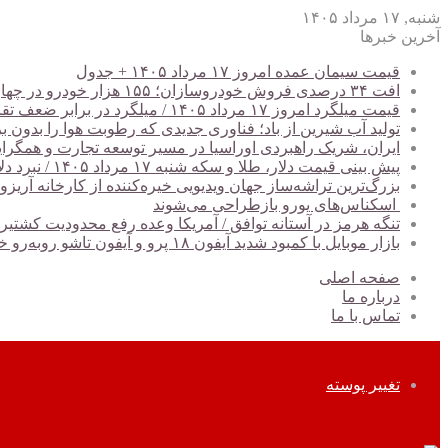
شنبه, ۱۷ مرداد ۱۴۰۵
آخرین خبرها
قیمت سیمان عمده امروز ۱۷ مرداد ۱۴۰۵ + جدول
افت ۳۴ درصدی فروش خودروسازان؛ ۱۵۵ هزار خودرو در چهار ماه فروخته شد
قیمت میلگرد امروز ۱۷ مرداد ۱۴۰۵ / میلگرد در برابر ضعف تقاضا مقاومت کرد + جدول
تولید آب شیرین از باد؛ فناوری جدیدی که رطوبت هوا را بدون ب
ایران، شریک راهبردی اوراسیا در مسیر توسعه تجارت و همگرا
پیش ‌بینی قیمت دلار، طلا و سکه شنبه ۱۷ مرداد ۱۴۰۵ / نبرد دلار و اونس جهانی بر سر قیمت طلا بالا می‌گیرد
بزرگ‌ترین تراشه‌ساز جهان ویدیویی خیره‌کننده از کارخانه آریزو
اسکناس‌های یورو بازطراحی می‌شوند
تنگه هرمز در آستانه توافق / آمریکا وعده رفع محدودیت کشتیرا
بازار موبایل با کمبود شدید آیفون ۱۸ پرو و آیفون تاشو روبه‌رو خواهد شد
صفحه اصلی
درباره ما
تماس با ما
تغییر پوسته