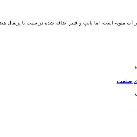
ب میوه- است، اما پالپ و فیبر اضافه شده در سیب یا پرتقال هضم را 
ژی صنعت