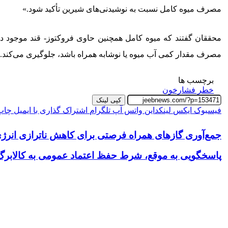
مصرف میوه کامل نسبت به نوشیدنی‌های شیرین تأکید شود.»
محققان گفتند که میوه کامل همچنین حاوی فروکتوز- قند موجود در آ
مصرف مقدار کمی آب میوه یا نوشابه همراه باشد، جلوگیری می‌کند.
برچسب ها
خطر فشارخون
کپی لینک
فیسبوک
ایکس
لینکداین
واتس آپ
تلگرام
اشتراک گذاری با ایمیل
چاپ
جمع‌آوری گازهای همراه فرصتی برای کاهش ناترازی انر
پاسخگویی به موقع، شرط حفظ اعتماد عمومی به کالابرگ