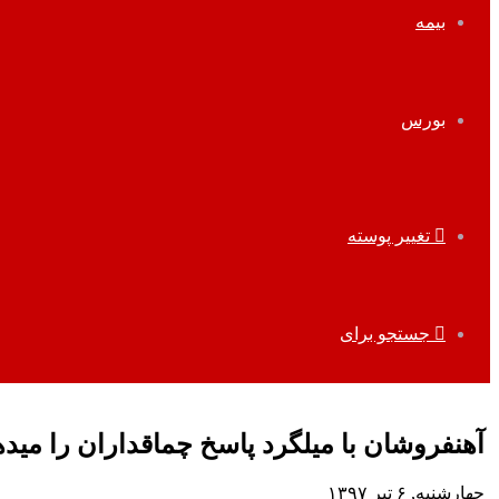
بیمه
بورس
تغییر پوسته
جستجو برای
آهن‎فروشان با میلگرد پاسخ چماق‎داران را می‎دهند
چهارشنبه, ۶ تیر ۱۳۹۷