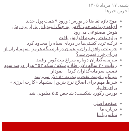
شنبه, ۱۷ مرداد ۱۴۰۵
آخرین خبرها
موج تازه تقاضا در بورس؛ ورود ۹ همت پول جدید
ای‌ام‌دی با تصاحب تالاس به جنگ انویدیا در بازار پردازش
هوش مصنوعی می‌رود
تولید نفت روسیه افزایش یافت
ترکیه تردد کشتی‌ها در دریای سیاه را محدود کرد
جزییات توافق ایران و عمان درباره تنگه هرمز | سهم ایران از
دریای خزر تعیین شد؟
سرمایه‌گذاران دوباره سراغ بیت‌کوین رفتند
رقابت ۳۰ ساله دلار، طلا و سکه / سکه ۴۵۳ هزار درصد سود
نصیب سرمایه‌گذاران کرد! + نمودار
میانگین قیمت نفت برنت به ۸۰ دلار می‌رسد
شرط مهم برای اصلاح نرخ بنزین | پیشنهاد «کارت انرژی»
برای خانوار
بورس رکورد شکست؛ شاخص ۵.۵ میلیونی شد
صفحه اصلی
درباره ما
تماس با ما