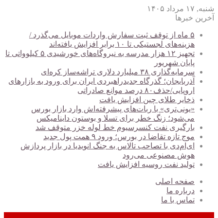
شنبه, ۱۷ مرداد ۱۴۰۵
آخرین خبرها
۵ ماه از توقف ثبت سفارش واردات موبایل می‌گذرد /
هزینه‌های لجستیکی تا ۱۰ برابر افزایش یافته‌اند
تجهیز ۱۲ هزار مدرسه به نیروگاه‌های خورشیدی ۵ کیلوواتی تا
پایان شهریور
سرمایه‌گذاری ۳۸ میلیارد دلاری تراشه‌ساز کره‌ای
آذربایجان؛ گذرگاه جدیدراهبردی ایران برای ورود به بازارهای
اروپایی/حذف۸۰ درصد موانع صادراتی
ذخایر طلای چین افزایش یافت
«یونی‌تری» با ربات‌های پیشرفته‌اش وارد بازار بورس
می‌شود؛ زنگ خطر برای تسلا و بوستون داینامیکس
بارگیری نفت کنسرسیوم خط لوله خزر متوقف شد
موج تازه تقاضا در بورس؛ ورود ۹ همت پول جدید
ای‌ام‌دی با تصاحب تالاس به جنگ انویدیا در بازار پردازش
هوش مصنوعی می‌رود
تولید نفت روسیه افزایش یافت
صفحه اصلی
درباره ما
تماس با ما