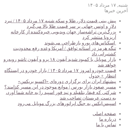
شنبه, ۱۷ مرداد ۱۴۰۵
آخرین خبرها
پیش ‌بینی قیمت دلار، طلا و سکه شنبه ۱۷ مرداد ۱۴۰۵ / نبرد
دلار و اونس جهانی بر سر قیمت طلا بالا می‌گیرد
بزرگ‌ترین تراشه‌ساز جهان ویدیویی خیره‌کننده از کارخانه
آریزونا منتشر کرد
اسکناس‌های یورو بازطراحی می‌شوند
تنگه هرمز در آستانه توافق / آمریکا وعده رفع محدودیت
کشتیرانی داد
بازار موبایل با کمبود شدید آیفون ۱۸ پرو و آیفون تاشو روبه‌رو
خواهد شد
قیمت خودرو امروز ۱۷ مرداد ۱۴۰۵ / بازار خودرو در ایستگاه
انتظار + جدول
پیشنهاد ایران برای برگزاری دوره‌ای «اکسپو بریکس»
مسیر صعود بازار بورس | موانع موجود در این مسیر کدامند؟
شرکتی که فیفا، بتلفیلد و نید فور اسپید را به خانه شما آورد،
به دست عربستان تصاحب شد
اسپیس‌ایکس به جنگ اپراتورهای بزرگ موبایل می‌رود
صفحه اصلی
درباره ما
تماس با ما