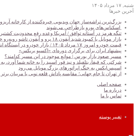
شنبه, ۱۷ مرداد ۱۴۰۵
آخرین خبرها
بزرگ‌ترین تراشه‌ساز جهان ویدیویی خیره‌کننده از کارخانه آریزو
اسکناس‌های یورو بازطراحی می‌شوند
تنگه هرمز در آستانه توافق / آمریکا وعده رفع محدودیت کشتیرا
بازار موبایل با کمبود شدید آیفون ۱۸ پرو و آیفون تاشو روبه‌رو خواهد شد
قیمت خودرو امروز ۱۷ مرداد ۱۴۰۵ / بازار خودرو در ایستگاه انتظار + جدول
پیشنهاد ایران برای برگزاری دوره‌ای «اکسپو بریکس»
مسیر صعود بازار بورس | موانع موجود در این مسیر کدامند؟
شرکتی که فیفا، بتلفیلد و نید فور اسپید را به خانه شما آورد
اسپیس‌ایکس به جنگ اپراتورهای بزرگ موبایل می‌رود
از تهران تا جام جهانی؛ مقایسه پاداش قلعه نویی با مربیان برتر
صفحه اصلی
درباره ما
تماس با ما
تغییر پوسته